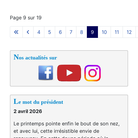
Page 9 sur 19
4
5
6
7
8
9
10
11
12
N
os actualités sur
L
e mot du président
2 avril 2026
Le printemps pointe enfin le bout de son nez,
et avec lui, cette irrésistible envie de