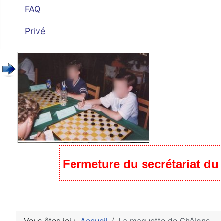
FAQ
Privé
Fermeture du secrétariat du c
Vous êtes ici :
Accueil
La maquette de Châlons