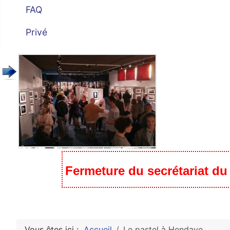
FAQ
Privé
Fermeture du secrétariat du c
Vous êtes ici :
Accueil
Le pastel à Hendaye