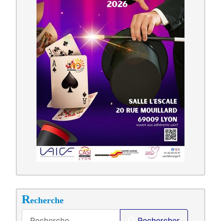
R
echerche
Saisir .
Rechercher