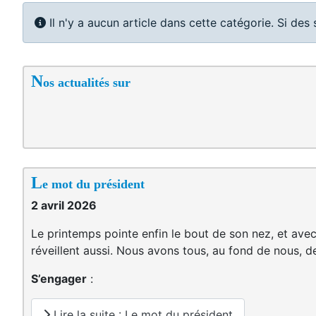
Info
Il n'y a aucun article dans cette catégorie. Si des
N
os actualités sur
L
e mot du président
2 avril 2026
Le printemps pointe enfin le bout de son nez, et avec
réveillent aussi. Nous avons tous, au fond de nous, d
S’engager
:
Lire la suite : Le mot du président